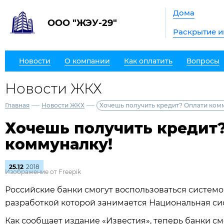
Дома
ООО "ЖЭУ-29"
Раскрытие 
Новости
О компании
Как оплатить
Вопросы
Новости ЖКХ
—
—
Главная
Новости ЖКХ
Хочешь получить кредит? Оплати ком
Хочешь получить кредит
коммуналку!
25.12
2018
Изображение от Freepik
Российские банки смогут воспользоваться системо
разработкой которой занимается Национальная сис
Как сообщает издание «Известия», теперь банки с