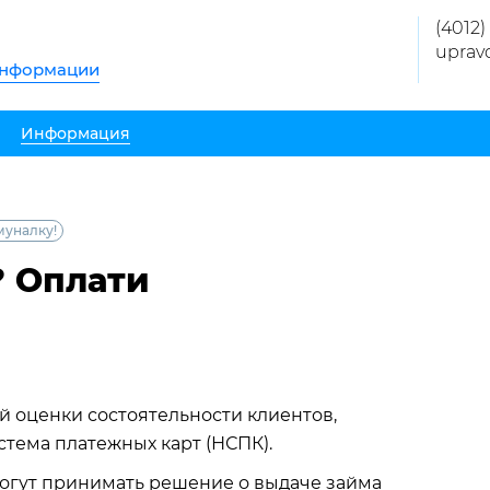
(4012)
uprav
информации
Информация
муналку!
? Оплати
й оценки состоятельности клиентов,
тема платежных карт (НСПК).
могут принимать решение о выдаче займа