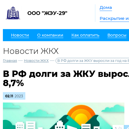
Дома
ООО "ЖЭУ-29"
Раскрытие 
Новости
О компании
Как оплатить
Вопросы
Новости ЖКХ
—
—
Главная
Новости ЖКХ
В РФ долги за ЖКУ выросли за год на 
В РФ долги за ЖКУ выросл
8,7%
02.11
2023
/
1