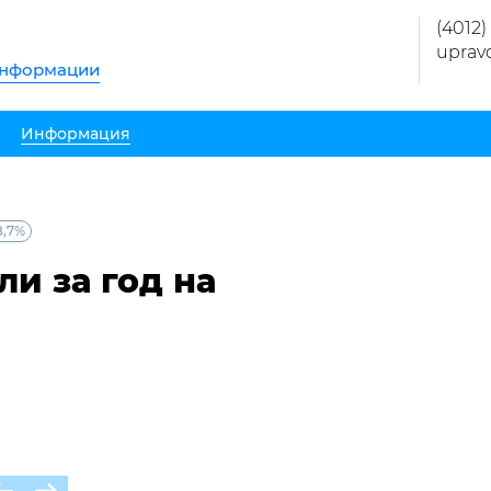
(4012)
uprav
информации
Информация
8,7%
и за год на