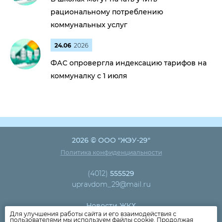
рациональному потреблению
коммунальных услуг
24.06
2026
ФАС опровергла индексацию тарифов на
коммуналку с 1 июля
2026 © ООО "ЖЭУ-29"
Политика конфиденциальности
(4012)
555529
upravdom_29@mail.ru
Новости ЖКХ
Для улучшения работы сайта и его взаимодействия с
Новости компании
пользователями мы используем файлы cookie. Продолжая