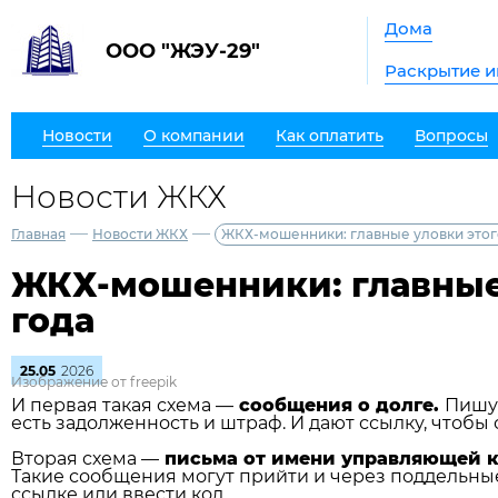
Дома
ООО "ЖЭУ-29"
Раскрытие 
Новости
О компании
Как оплатить
Вопросы
Новости ЖКХ
—
—
Главная
Новости ЖКХ
ЖКХ-мошенники: главные уловки этог
ЖКХ-мошенники: главные
года
25.05
2026
Изображение от freepik
И первая такая схема —
сообщения о долге.
Пишут
есть задолженность и штраф. И дают ссылку, чтобы 
Вторая схема —
письма от имени управляющей 
Такие сообщения могут прийти и через поддельны
ссылке или ввести код.