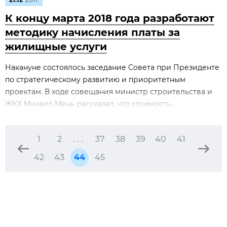
К концу марта 2018 года разработают
методику начисления платы за
жилищные услуги
Накануне состоялось заседание Совета при Президенте
по стратегическому развитию и приоритетным
проектам. В ходе совещания министр строительства и
ЖКХ Михаил Мень рассказал, что стоимость...
1
2
. . .
37
38
39
40
41
42
43
44
45